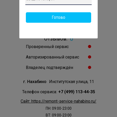
Сервис-центр по ремонту
Готово
техники в Нахабино
0
Отзывов:
Проверенный сервис
Авторизированный сервис
Владелец подтверждён
г. Нахабино
Институтская улица, 11
Телефон сервиса:
+7 (499) 113-44-35
Сайт: https://remont-service-nahabino.ru/
ПН: 09:00-23:00
ВТ: 09:00-23:00