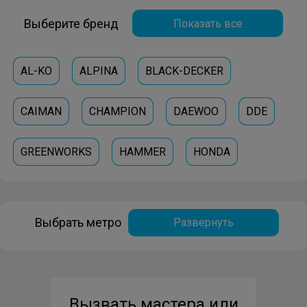
Выберите бренд
Показать все
AL-KO
ALPINA
BLACK-DECKER
CAIMAN
CHAMPION
DAEWOO
DDE
GREENWORKS
HAMMER
HONDA
HUSQVARNA
MTD
PATRIOT
RAWMID
Выбрать метро
Развернуть
STIGA
Вызвать мастера или