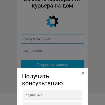
GREENWORKS
HAMMER
HIKOKI
HILTI
курьера на дом
HITACHI
HUSQVARNA
HUTER
INGCO
JVC
KOLNER
MAXCUT
METABO
MTD
OLEO-MAC
P-I-T
PACKARD-BELL
PARTNER
PATRIOT
RAWMID
REDBO
Отправить заявку
REDVERG
STANLEY
STIGA
STIHL
Получить
консультацию