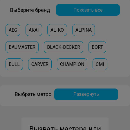
Выберите бренд
Показать все
AEG
AKAI
AL-KO
ALPINA
BAUMASTER
BLACK-DECKER
BORT
BULL
CARVER
CHAMPION
CMI
DAEWOO
DEFORT
DENZEL
DEWALT
Выбрать метро
Развернуть
DORKEL
DWT
ECHO
EDON
EFCO
ELITECH
FESTOOL
GRAPHITE
Вызвать мастера или