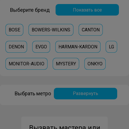
Выберите бренд
Показать все
BOSE
BOWERS-WILKINS
CANTON
DENON
EVGO
HARMAN-KARDON
LG
MONITOR-AUDIO
MYSTERY
ONKYO
PIONEER
SAMSUNG
SITRONICS
SONY
Выбрать метро
Развернуть
Вызвать мастера или