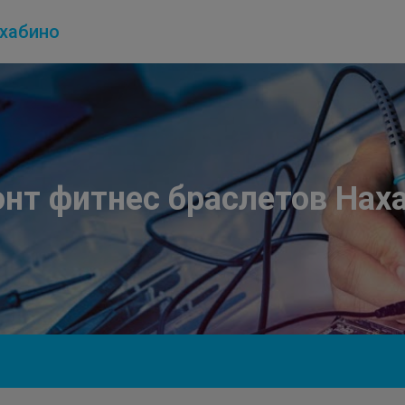
хабино
нт фитнес браслетов Нах