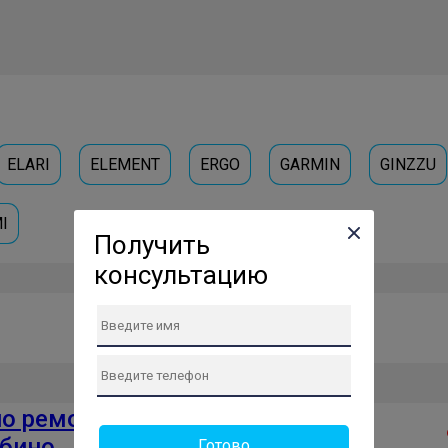
ELARI
ELEMENT
ERGO
GARMIN
GINZZU
I
Получить
консультацию
по ремонту
Проверенный сервис
абино
Готово