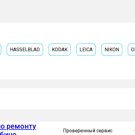
HASSELBLAD
KODAK
LEICA
NIKON
O
Получить
консультацию
по ремонту
Проверенный сервис
абино
Готово