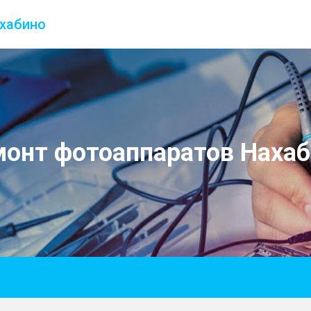
хабино
монт фотоаппаратов Нахаб