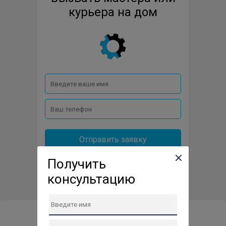
HUSQVARNA
HUTER
INGCO
курьера на дом
INGERSOLL-RAND
KOLNER
KRATON
MAXCUT
PATRIOT
RAWMID
REDBO
REDVERG
REG
RID
SDMO
TSS
Отправить заявку
Получить
консультацию