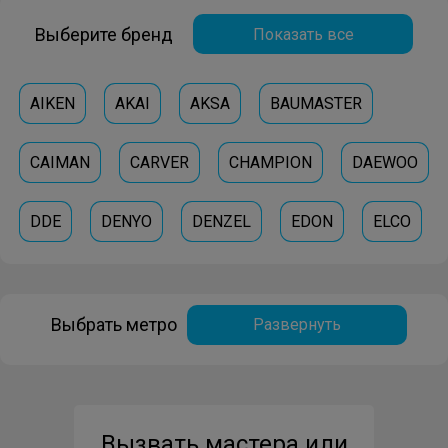
Выберите бренд
Показать все
AIKEN
AKAI
AKSA
BAUMASTER
CAIMAN
CARVER
CHAMPION
DAEWOO
DDE
DENYO
DENZEL
EDON
ELCO
ELITECH
ESPA
EURONORD
Выбрать метро
Развернуть
EUROPOWER
FISHER-PAYKEL
GENERAC
HAMMER
HERTZ
HITACHI
HONDA
Вызвать мастера или