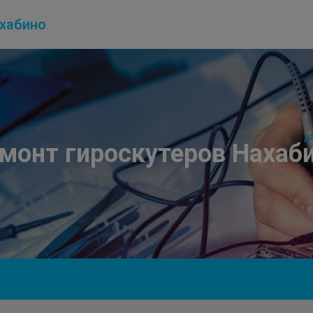
хабино
монт гироскутеров Нахаб