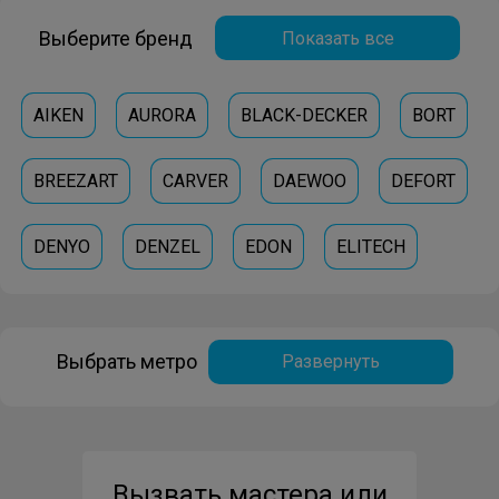
Выберите бренд
Показать все
AIKEN
AURORA
BLACK-DECKER
BORT
BREEZART
CARVER
DAEWOO
DEFORT
DENYO
DENZEL
EDON
ELITECH
ENDEVER
ESPA
FUBAG
GREENWORKS
Выбрать метро
Развернуть
HERTZ
INGCO
INGERSOLL-RAND
KOLNER
KRATON
KRESS
METABO
Вызвать мастера или