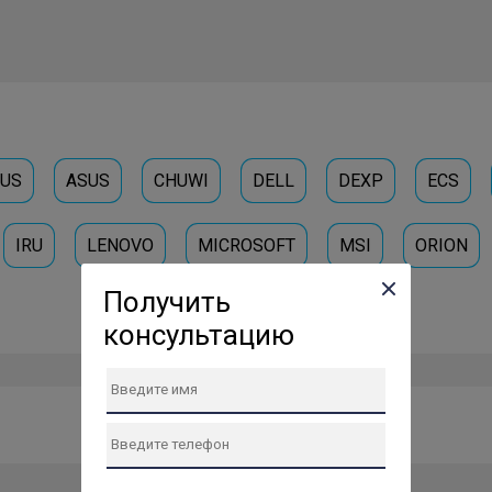
IUS
ASUS
CHUWI
DELL
DEXP
ECS
IRU
LENOVO
MICROSOFT
MSI
ORION
Получить
консультацию