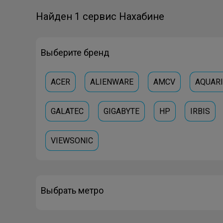
Найден 1 сервис Нахабине
Выберите бренд
ACER
ALIENWARE
AMCV
AQUAR
GALATEC
GIGABYTE
HP
IRBIS
VIEWSONIC
Выбрать метро