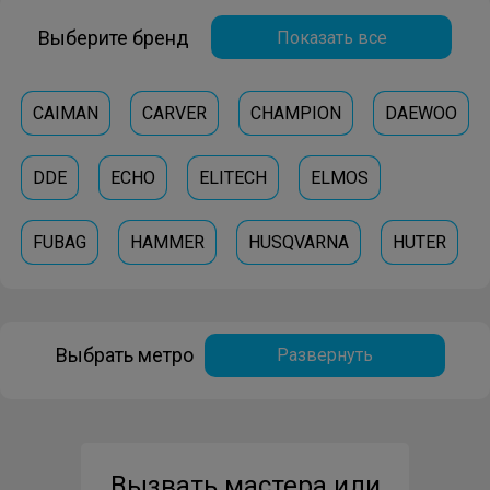
Выберите бренд
Показать все
CAIMAN
CARVER
CHAMPION
DAEWOO
DDE
ECHO
ELITECH
ELMOS
FUBAG
HAMMER
HUSQVARNA
HUTER
PATRIOT
STIHL
Выбрать метро
Развернуть
Вызвать мастера или