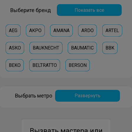
Выберите бренд
Показать все
AEG
AKPO
AMANA
ARDO
ARTEL
ASKO
BAUKNECHT
BAUMATIC
BBK
BEKO
BELTRATTO
BERSON
BERTAZZONI
BLOMBERG
BOMANN
Выбрать метро
Развернуть
BOSCH
BRANDT
CANDY
CATA
DAEWOO
DAUSCHER
DE-DIETRICH
Вызвать мастера или