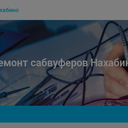
хабино
емонт сабвуферов Нахаби