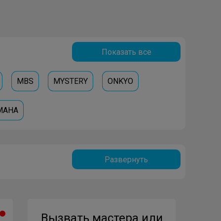
Показать все
MBS
MYSTERY
ONKYO
MAHA
Развернуть
Вызвать мастера или