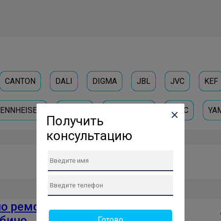
CANTON
DALI
DIGMA
JBL
JVC
KEF
ENNHEISER
SONOS
SYMPHONY
TEAC
YA
Получить
консультацию
по ремонту
Проверенный сервис
абино
Готово