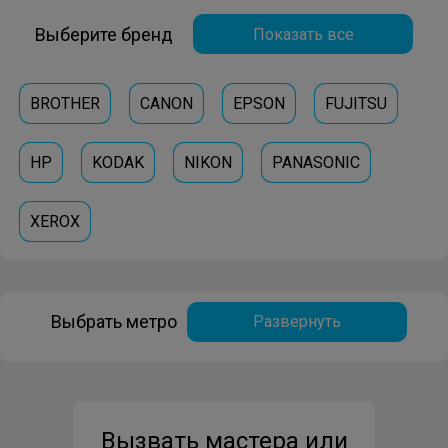
Выберите бренд
Показать все
BROTHER
CANON
EPSON
FUJITSU
HP
KODAK
NIKON
PANASONIC
XEROX
Выбрать метро
Развернуть
Вызвать мастера или